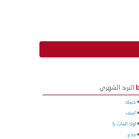
الترند الشهري
حبيتك
اسف
لولا البنات يا
جدع