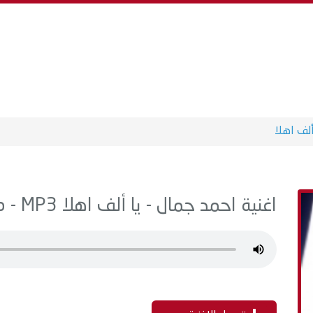
ألف اهلا
اغنية احمد جمال - يا ألف اهلا MP3 - من البوم سنجلات