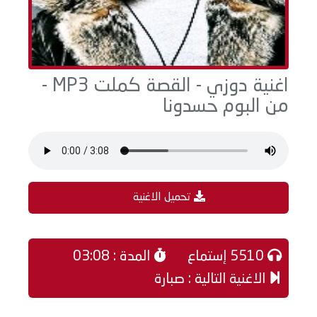
اغنية دوزي - القصة كملت MP3 -
من البوم حسدونا
تحميل الاغنية
5510 إستماع
المدة : 03:08
الاغنية التالية : صبارة