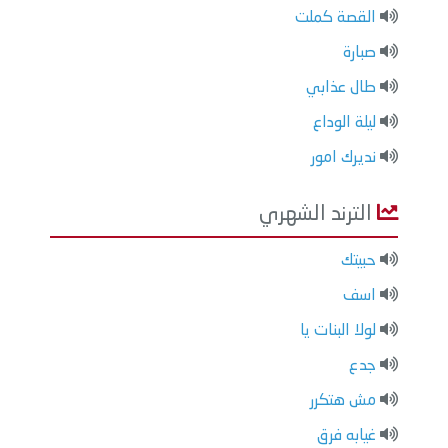
القصة كملت
صبارة
طال عذابي
ليلة الوداع
نديرك امور
الترند الشهري
حبيتك
اسف
لولا البنات يا
جدع
مش هتكرر
غيابه فرق