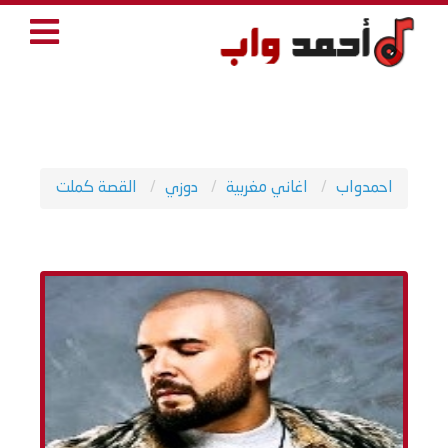
احمدواب
اغاني مغربية
دوزي
القصة كملت