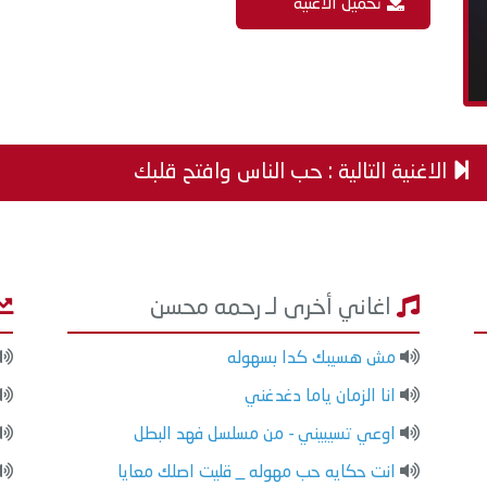
تحميل الاغنية
الاغنية التالية : حب الناس وافتح قلبك
اغاني أخرى لـ رحمه محسن
مش هسيبك كدا بسهوله
انا الزمان ياما دغدغني
اوعي تسيبيني - من مسلسل فهد البطل
انت حكايه حب مهوله _ قليت اصلك معايا