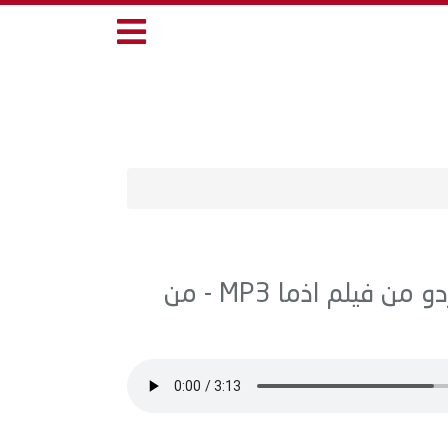
اغنية رحمه محسن - سر وجعنا - مع نوردو من فيلم اذما MP3 - من