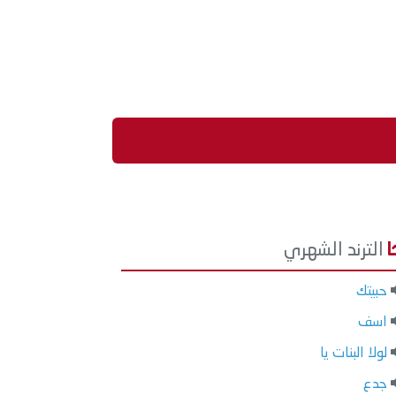
الترند الشهري
حبيتك
اسف
لولا البنات يا
جدع