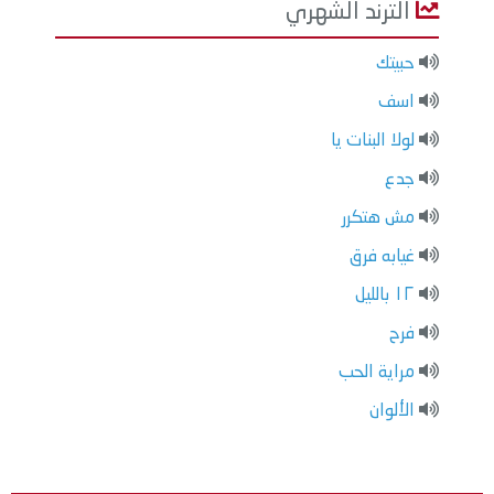
الترند الشهري
حبيتك
اسف
لولا البنات يا
جدع
مش هتكرر
غيابه فرق
١٢ بالليل
فرح
مراية الحب
الألوان