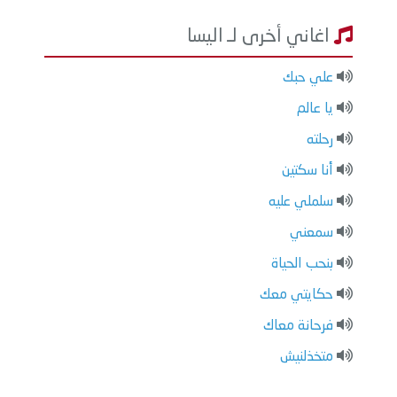
اغاني أخرى لـ اليسا
علي حبك
يا عالم
رحلته
أنا سكتين
سلملي عليه
سمعني
بنحب الحياة
حكايتي معك
فرحانة معاك
متخذلنيش