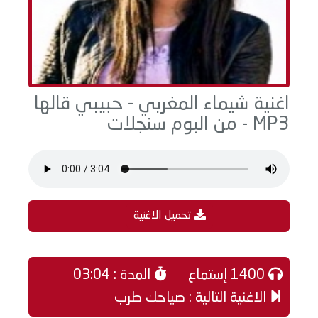
اغنية شيماء المغربي - حبيبي قالها
MP3 - من البوم سنجلات
تحميل الاغنية
1400 إستماع
المدة : 03:04
الاغنية التالية : صياحك طرب