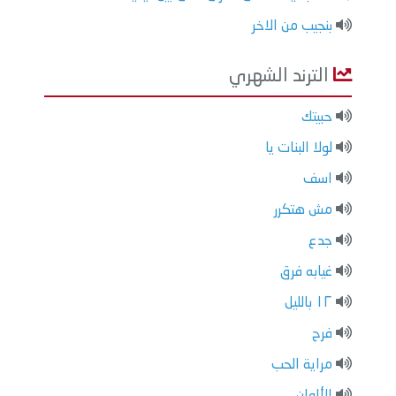
بنجيب من الاخر
الترند الشهري
حبيتك
لولا البنات يا
اسف
مش هتكرر
جدع
غيابه فرق
١٢ بالليل
فرح
مراية الحب
الألوان