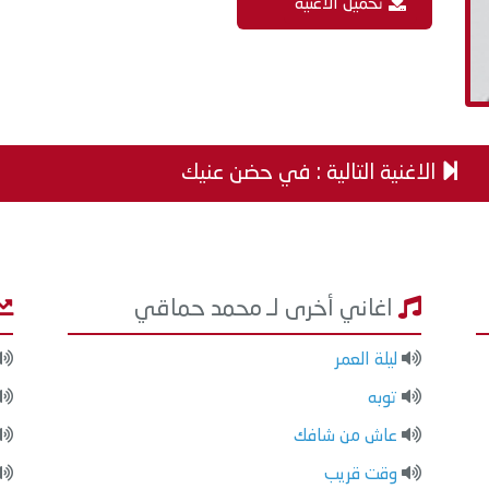
تحميل الاغنية
الاغنية التالية : في حضن عنيك
اغاني أخرى لـ محمد حماقي
ليلة العمر
توبه
عاش من شافك
وقت قريب