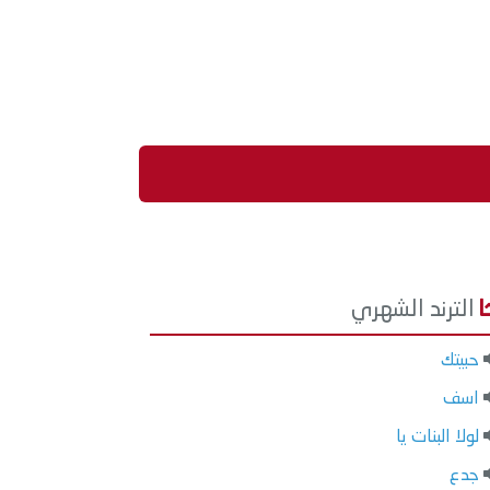
الترند الشهري
حبيتك
اسف
لولا البنات يا
جدع