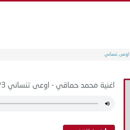
اوعى تنساني
اغنية محمد حماقي - اوعى تنساني MP3 - من البوم سمعوني