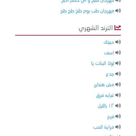
مهرجان شبح و اي خصم ادبح
مهرجان طب بوم طخ طخ طخ
الترند الشهري
حبيتك
اسف
لولا البنات يا
جدع
مش هتكرر
غيابه فرق
١٢ بالليل
فرح
مراية الحب