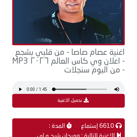
اغنية عصام صاصا - من قلبي بشجع
- اعلان وي كاس العالم ٢٠٢٦ MP3
- من البوم سنجلات
تحميل الاغنية
6610 إستماع
المدة :
الاغنية التالية : مهرجان شبح و اي