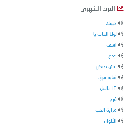
الترند الشهري
حبيتك
لولا البنات يا
اسف
جدع
مش هتكرر
غيابه فرق
١٢ بالليل
فرح
مراية الحب
الألوان