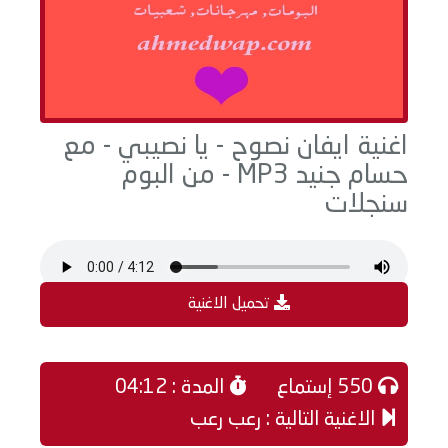
اغنية ايفان نصوح - يا نصيبي - مع
حسام جنيد MP3 - من البوم
سنجلات
تحميل الاغنية
550 إستماع
المدة : 04:12
الاغنية التالية : رعب رعب