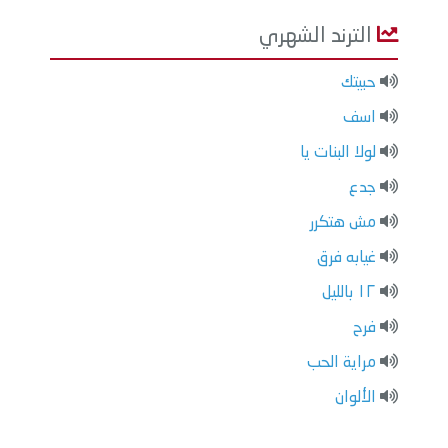
الترند الشهري
حبيتك
اسف
لولا البنات يا
جدع
مش هتكرر
غيابه فرق
١٢ بالليل
فرح
مراية الحب
الألوان