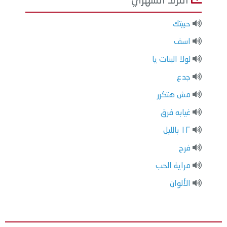
الترند الشهري
حبيتك
اسف
لولا البنات يا
جدع
مش هتكرر
غيابه فرق
١٢ بالليل
فرح
مراية الحب
الألوان