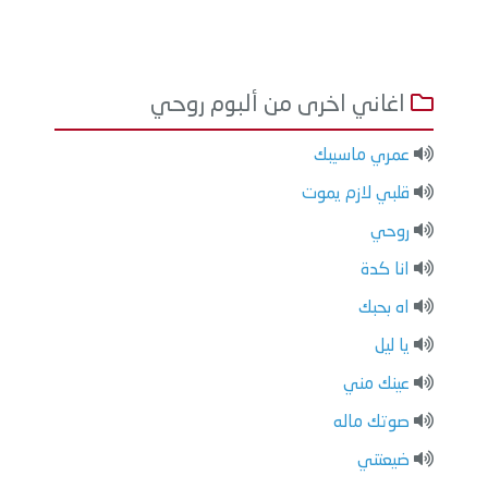
اغاني اخرى من ألبوم روحي
عمري ماسيبك
قلبي لازم يموت
روحي
انا كدة
اه بحبك
يا ليل
عينك مني
صوتك ماله
ضيعتني