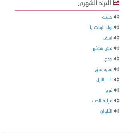
الترند الشهري
حبيتك
لولا البنات يا
اسف
مش هتكرر
جدع
غيابه فرق
١٢ بالليل
فرح
مراية الحب
الألوان