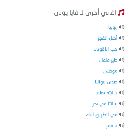
اغاني أخرى لـ فايا يونان
زنوبيا
أصل الفجر
حب الاقوياء
طير قلقان
موطني
صدي موالنا
يا ليته يعلم
بينانتا في بحر
في الطريق اليك
يا قمر