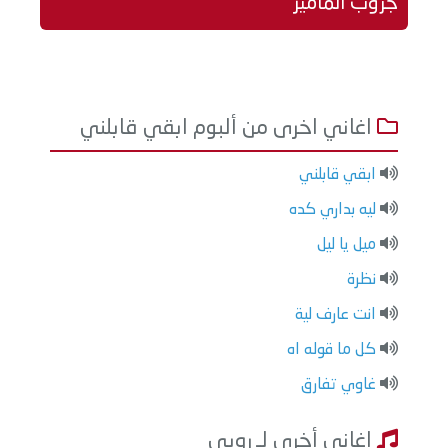
جروب الماميز
اغاني اخرى من ألبوم ابقي قابلني
ابقي قابلني
ليه بداري كده
ميل يا ليل
نظرة
انت عارف لية
كل ما قوله اه
غاوي تفارق
اغاني أخرى لـ روبي