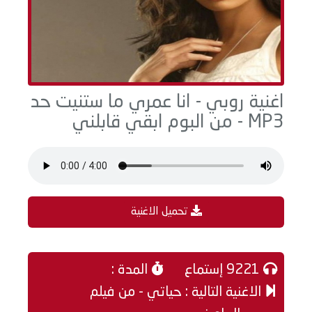
اغنية روبي - انا عمري ما ستنيت حد
MP3 - من البوم ابقي قابلني
تحميل الاغنية
9221 إستماع
المدة :
الاغنية التالية : حياتي - من فيلم