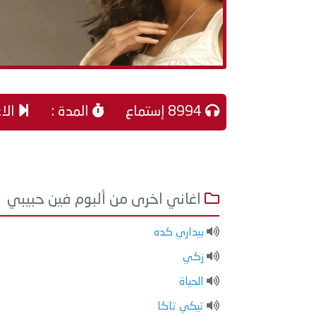
8994 إستماع
المدة :
الاغ
اغاني اخرى من ألبوم فين حبيبي
بيداري كده
زكي
الحياة
تيكي تاكا