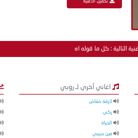
تحميل الاغنية
نية التالية : كل ما قوله اه
اغاني أخرى لـ روبي
لازقة خفاش
زكي
الحياة
فين حبيبي