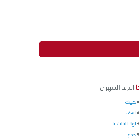
الترند الشهري
حبيتك
اسف
لولا البنات يا
جدع