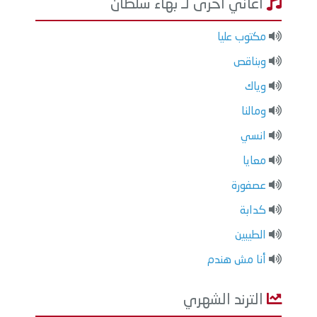
اغاني أخرى لـ بهاء سلطان
مكتوب عليا
وبناقص
وياك
ومالنا
انسي
معايا
عصفورة
كدابة
الطيبين
أنا مش هندم
الترند الشهري