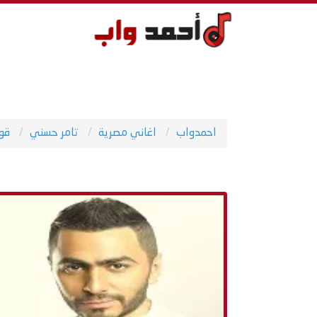
احمدواب
اغاني مصرية
تامر حسني
قو