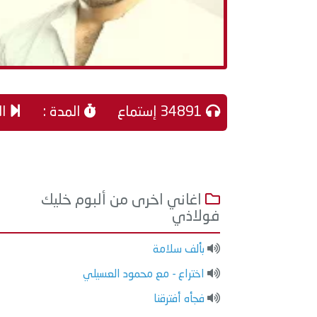
34891 إستماع
المدة :
ال
اغاني اخرى من ألبوم خليك
فولاذي
بألف سلامة
اختراع - مع محمود العسيلي
فجأه أفترقنا