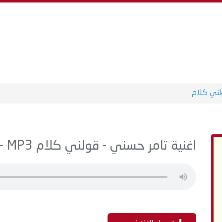
لني كلام
اغنية تامر حسني - قولني كلام MP3 - من البوم خليك فولاذي