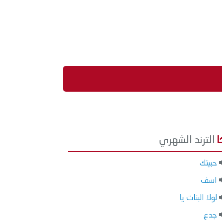
الترند الشهري
حبيتك
اسف
لولا البنات يا
جدع