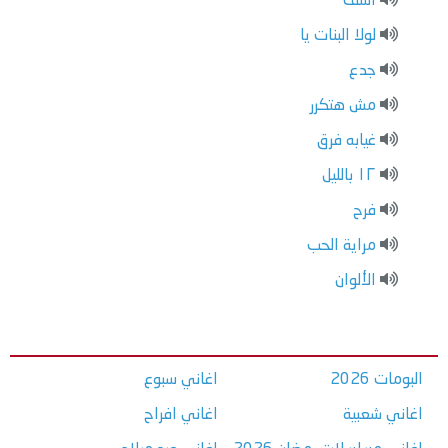
اسف
لولا البنات يا
جدع
مش هتكرر
غيابه فرق
١٢ بالليل
فرح
مراية الحب
الألوان
البومات 2026
اغاني سبوع
اغاني شعبية
اغاني افراح