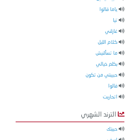
ياما قالوا
تيا
غازلني
كلام الليل
ما تسألنيش
بكلم خيالي
حبيبتي من تكون
قالوا
اتحاربت
الترند الشهري
حبيتك