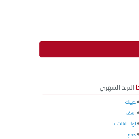
الترند الشهري
حبيتك
اسف
لولا البنات يا
جدع