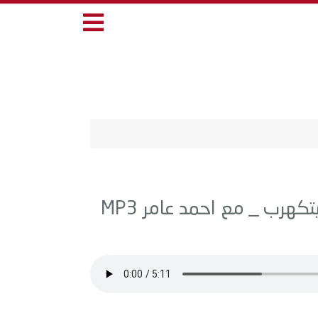
اغنية حمو بيكا - مهرجان كل حيطانها بتكهرب _ مع احمد عامر MP3