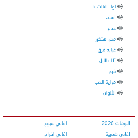
لولا البنات يا
اسف
جدع
مش هتكرر
غيابه فرق
١٢ بالليل
فرح
مراية الحب
الألوان
البومات 2026
اغاني سبوع
اغاني شعبية
اغاني افراح