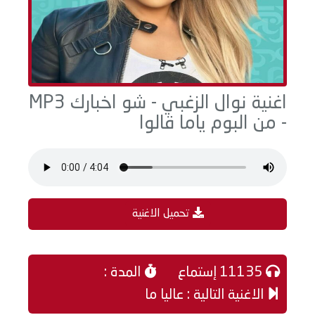
اغنية نوال الزغبي - شو اخبارك MP3
- من البوم ياما قالوا
تحميل الاغنية
11135 إستماع
المدة :
الاغنية التالية : عاليا ما