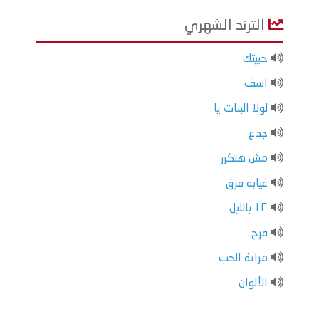
الترند الشهري
حبيتك
اسف
لولا البنات يا
جدع
مش هتكرر
غيابه فرق
١٢ بالليل
فرح
مراية الحب
الألوان