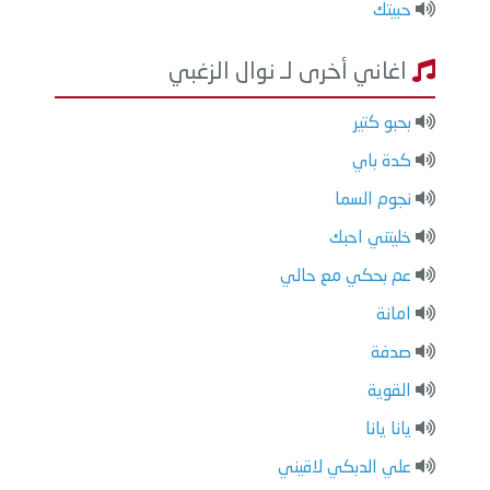
حبيتك
اغاني أخرى لـ نوال الزغبي
بحبو كتير
كدة باي
نجوم السما
خليتني احبك
عم بحكي مع حالي
امانة
صدفة
القوية
يانا يانا
علي الدبكي لاقيني