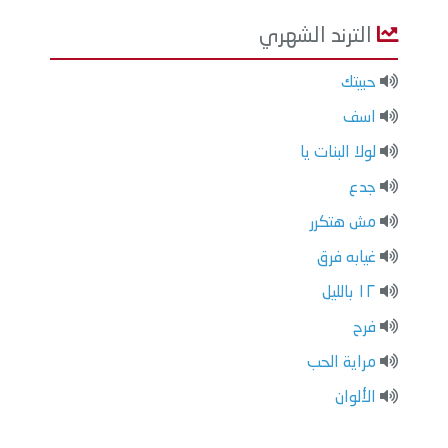
الترند الشهري
حبيتك
اسف
لولا البنات يا
جدع
مش هتكرر
غيابه فرق
١٢ بالليل
فرح
مراية الحب
الألوان