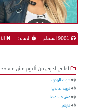
9061 إستماع
المدة :
الاغ
اغاني اخرى من ألبوم مش مسامحة
صوت الهدوء
غريبة هالدنيا
مش مسامحة
غازلني