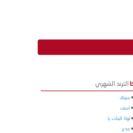
الترند الشهري
حبيتك
اسف
لولا البنات يا
جدع