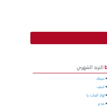
الترند الشهري
حبيتك
اسف
لولا البنات يا
جدع