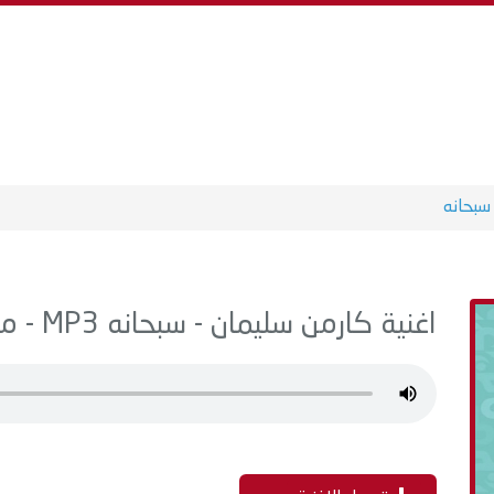
سبحانه
اغنية كارمن سليمان - سبحانه MP3 - من البوم في زحمة الدنيا