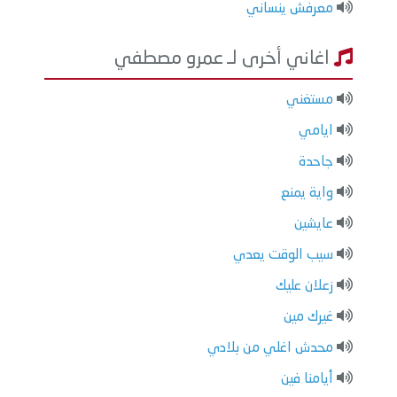
معرفش ينساني
اغاني أخرى لـ عمرو مصطفي
مستغني
ايامي
جاحدة
واية يمنع
عايشين
سيب الوقت يعدي
زعلان عليك
غيرك مين
محدش اغلي من بلادي
أيامنا فين