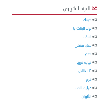
الترند الشهري
حبيتك
لولا البنات يا
اسف
مش هتكرر
جدع
غيابه فرق
١٢ بالليل
فرح
مراية الحب
الألوان