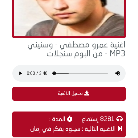
اغنية عمرو مصطفي - وسنيني
MP3 - من البوم سنجلات
تحميل الاغنية
8281 إستماع
المدة :
الاغنية التالية : سيبوه يفكر في زمان