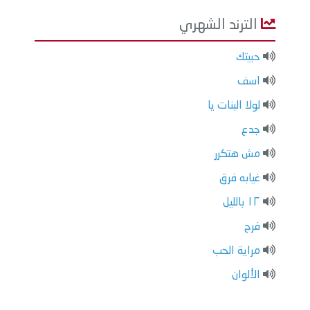
الترند الشهري
حبيتك
اسف
لولا البنات يا
جدع
مش هتكرر
غيابه فرق
١٢ بالليل
فرح
مراية الحب
الألوان