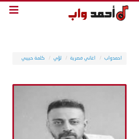
احمدواب
اغاني مصرية
لؤي
كلمة حبيبي