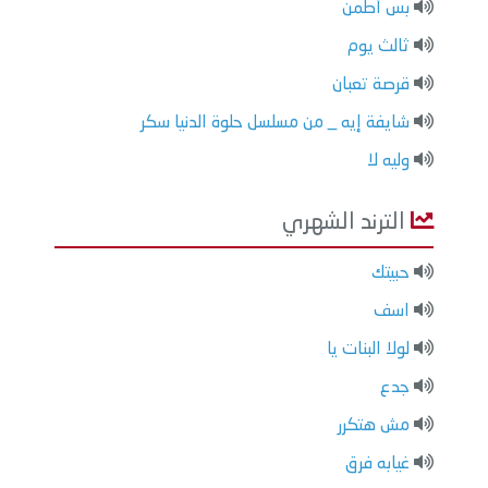
بس أطمن
ثالث يوم
قرصة تعبان
شايفة إيه _ من مسلسل حلوة الدنيا سكر
وليه لا
الترند الشهري
حبيتك
اسف
لولا البنات يا
جدع
مش هتكرر
غيابه فرق