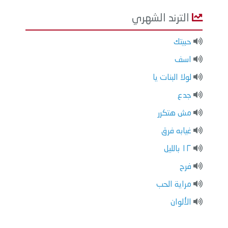
الترند الشهري
حبيتك
اسف
لولا البنات يا
جدع
مش هتكرر
غيابه فرق
١٢ بالليل
فرح
مراية الحب
الألوان