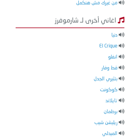
من غيرك مش هنكمل
اغاني أخرى لـ شارموفرز
دنيا
El Crique
انفلو
قط وفار
بتثيري الجدل
كوكونت
تايلاند
برطمان
ريليشن شيب
الميدلي