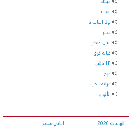
حبيتك
اسف
لولا البنات يا
جدع
مش هتكرر
غيابه فرق
١٢ بالليل
فرح
مراية الحب
الألوان
البومات 2026
اغاني سبوع