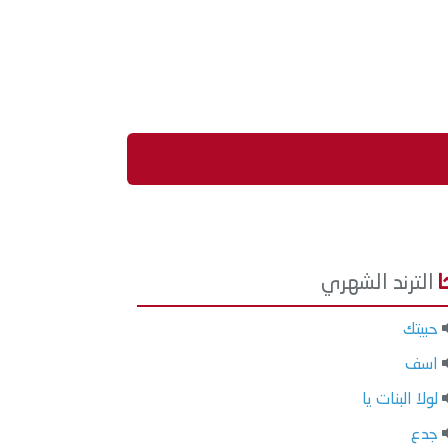
الترند الشهري
حبيتك
اسف
لولا البنات يا
جدع