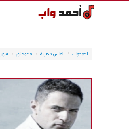
احمدواب
اغاني مصرية
محمد نور
سهران -