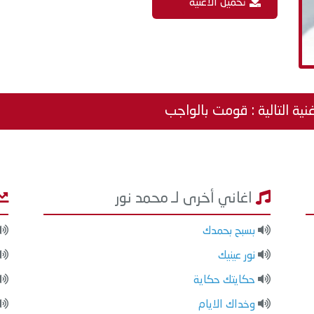
تحميل الاغنية
نية التالية : قومت بالواجب
اغاني أخرى لـ محمد نور
بسبح بحمدك
نور عينيك
حكايتك حكاية
وخداك الايام