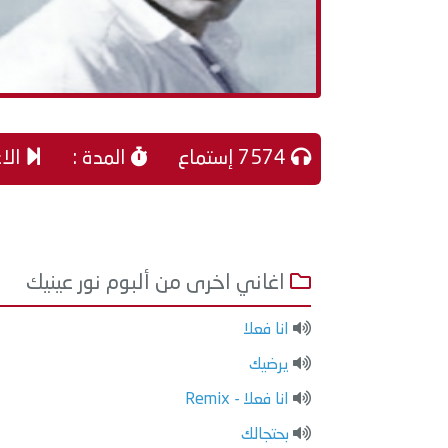
7574 إستماع
المدة :
الاغ
اغاني اخرى من ألبوم نور عينيك
انا فعلا
يرضيك
انا فعلا - Remix
بحتجالك