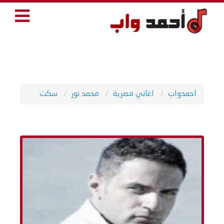
احمدواب
اغاني مصرية
محمد نور
سكت