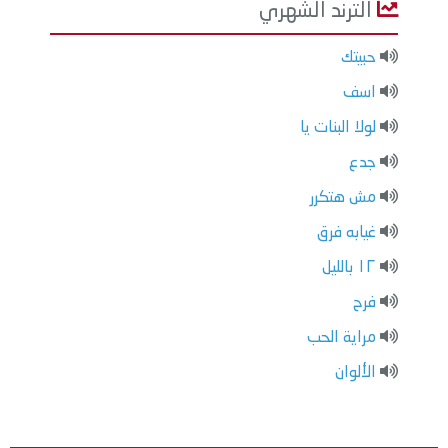
الترند الشهري
حبيتك
اسف
لولا البنات يا
جدع
مش هتكرر
غيابه فرق
١٢ بالليل
فرح
مراية الحب
الألوان