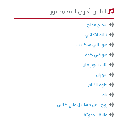
اغاني أخرى لـ محمد نور
سداح مداح
تالتة ابتدائي
هوا الي هيكسب
هو في كدة
بنات سوبر مان
سهران
حلوة الايام
ياه
روح - من مسلسل علي كلاي
عالية - حدوتة