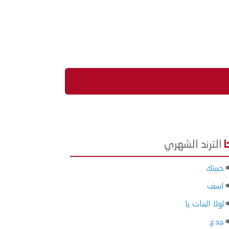
الترند الشهري
حبيتك
اسف
لولا البنات يا
جدع