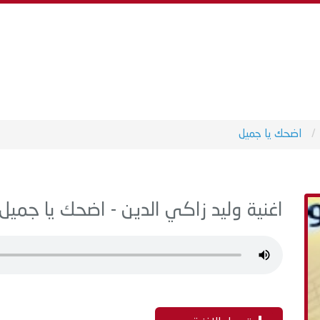
اضحك يا جميل
اغنية وليد زاكي الدين - اضحك يا جميل MP3 - من البوم سنجلا