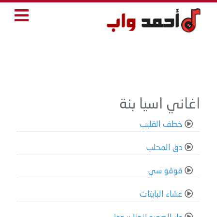
اغاني اسيا بنة
خطف القليب
دق المحلب
قوقو سي
عشاء البايتات