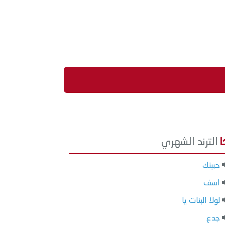
الترند الشهري
حبيتك
اسف
لولا البنات يا
جدع