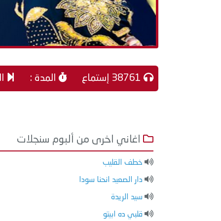
38761 إستماع
المدة :
ال
اغاني اخرى من ألبوم سنجلات
خطف القليب
دار الصعيد انحنا سودا
سيد الريدة
قلبي ده ابيتو