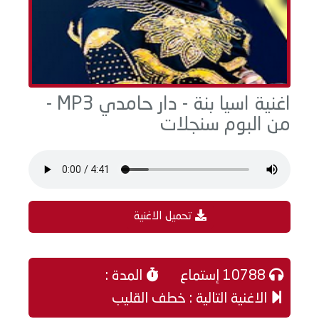
اغنية اسيا بنة - دار حامدي MP3 -
من البوم سنجلات
تحميل الاغنية
10788 إستماع
المدة :
الاغنية التالية : خطف القليب