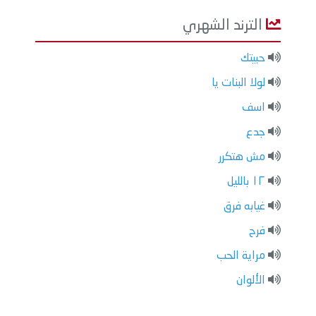
الترند الشهري
حبيتك
لولا البنات يا
اسف
جدع
مش هتكرر
١٢ بالليل
غيابه فرق
فرح
مراية الحب
الألوان