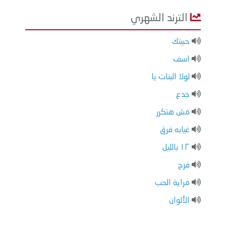
الترند الشهري
حبيتك
اسف
لولا البنات يا
جدع
مش هتكرر
غيابه فرق
١٢ بالليل
فرح
مراية الحب
الألوان