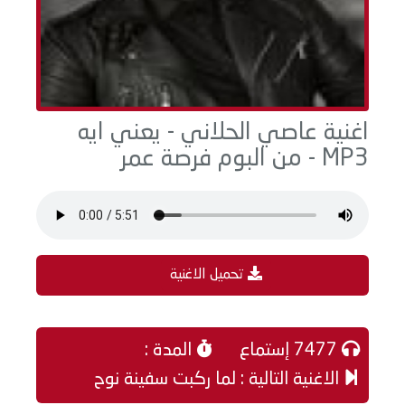
اغنية عاصي الحلاني - يعني ايه
MP3 - من البوم فرصة عمر
تحميل الاغنية
7477 إستماع
المدة :
الاغنية التالية : لما ركبت سفينة نوح