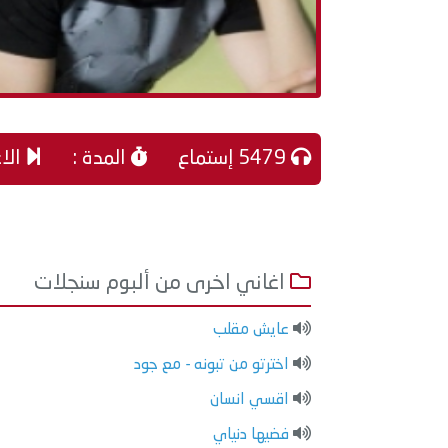
5479 إستماع
المدة :
الاغ
اغاني اخرى من ألبوم سنجلات
عايش مقلب
اخترتو من تبونه - مع جود
اقسي انسان
فضيها دنياي