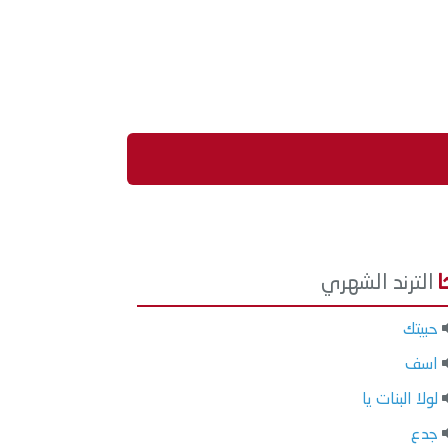
الترند الشهري
حبيتك
اسف
لولا البنات يا
جدع