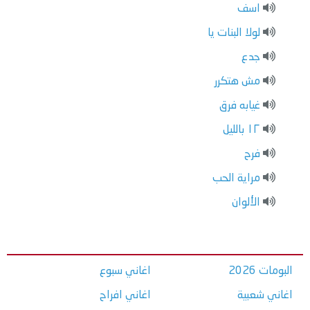
اسف
لولا البنات يا
جدع
مش هتكرر
غيابه فرق
١٢ بالليل
فرح
مراية الحب
الألوان
البومات 2026
اغاني سبوع
اغاني شعبية
اغاني افراح