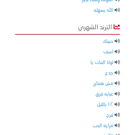
الله يسهله
الترند الشهري
حبيتك
اسف
لولا البنات يا
جدع
مش هتكرر
غيابه فرق
١٢ بالليل
فرح
مراية الحب