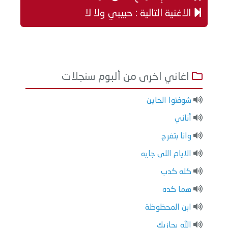
الاغنية التالية : حبيبي ولا لا
اغاني اخرى من ألبوم سنجلات
شوفتوا الخاين
أناني
وانا بتفرج
الايام اللى جايه
كله كدب
هما كده
ابن المحظوظة
الله يجازيك