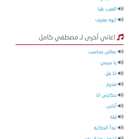
العيب عليا
ايوه بعترف
اغاني أخرى لـ مصطفي كامل
تعالي نتحاسب
يا حبيبي
انا فل
مجرم
حكايتي انا
أناني
ليلة
تبدأ الحكاية
اشوف وشك بخير