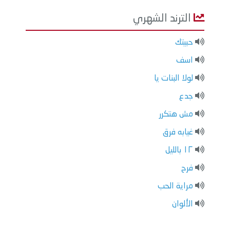
الترند الشهري
حبيتك
اسف
لولا البنات يا
جدع
مش هتكرر
غيابه فرق
١٢ بالليل
فرح
مراية الحب
الألوان