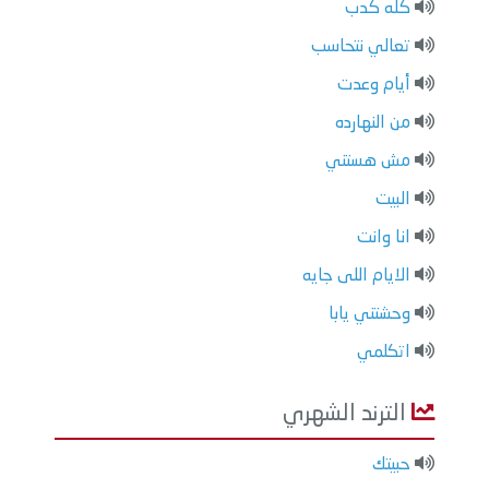
كله كدب
تعالي نتحاسب
أيام وعدت
من النهارده
مش هستني
البيت
انا وانت
الايام اللى جايه
وحشتني يابا
اتكلمي
الترند الشهري
حبيتك