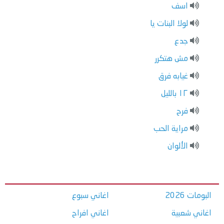
اسف
لولا البنات يا
جدع
مش هتكرر
غيابه فرق
١٢ بالليل
فرح
مراية الحب
الألوان
البومات 2026
اغاني سبوع
اغاني شعبية
اغاني افراح