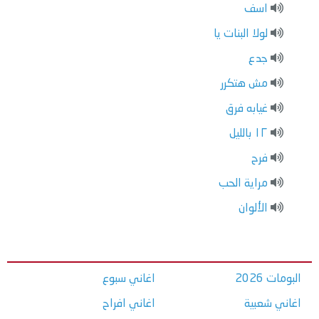
اسف
لولا البنات يا
جدع
مش هتكرر
غيابه فرق
١٢ بالليل
فرح
مراية الحب
الألوان
البومات 2026
اغاني سبوع
اغاني شعبية
اغاني افراح