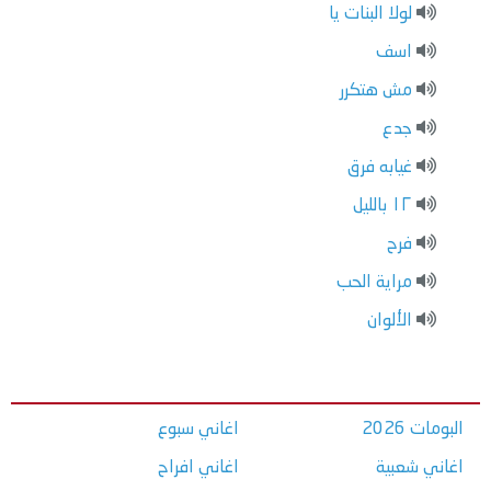
لولا البنات يا
اسف
مش هتكرر
جدع
غيابه فرق
١٢ بالليل
فرح
مراية الحب
الألوان
البومات 2026
اغاني سبوع
اغاني شعبية
اغاني افراح