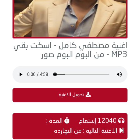
اغنية مصطفي كامل - اسكت بقي
MP3 - من البوم البوم صور
تحميل الاغنية
12040 إستماع
المدة :
الاغنية التالية : من النهارده