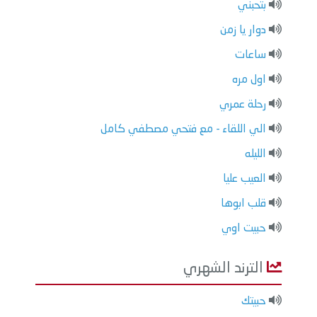
بتحبني
دوار يا زمن
ساعات
اول مره
رحلة عمري
الي اللقاء - مع فتحي مصطفي كامل
الليله
العيب عليا
قلب ابوها
حبيت اوي
الترند الشهري
حبيتك