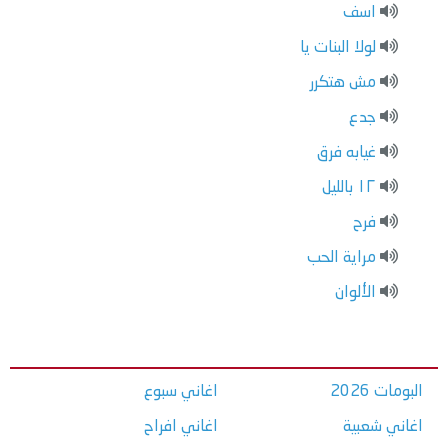
اسف
لولا البنات يا
مش هتكرر
جدع
غيابه فرق
١٢ بالليل
فرح
مراية الحب
الألوان
البومات 2026
اغاني سبوع
اغاني شعبية
اغاني افراح