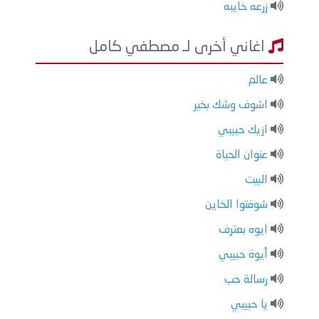
زرعه خايبه
اغاني أخرى لـ مصطفي كامل
عالم
اشوف وشك بخير
ازيك حبيبي
عنوان الحياة
البيت
شوفتوا الخاين
ايوه بعترف
أيوة حبيبي
رسالة حب
يا حبيبي