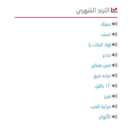
الترند الشهري
حبيتك
اسف
لولا البنات يا
جدع
مش هتكرر
غيابه فرق
١٢ بالليل
فرح
مراية الحب
الألوان