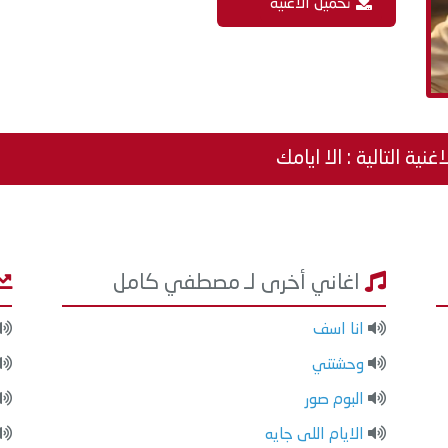
تحميل الاغنية
اغنية التالية : الا ايامك
اغاني أخرى لـ مصطفي كامل
انا اسف
وحشتني
البوم صور
الايام اللى جايه