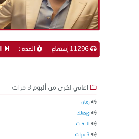
11296 إستماع
المدة :
ال
اغاني اخرى من ألبوم 3 مرات
زمان
وبعتلك
انا قلت
3 مرات