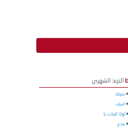
الترند الشهري
حبيتك
اسف
لولا البنات يا
جدع