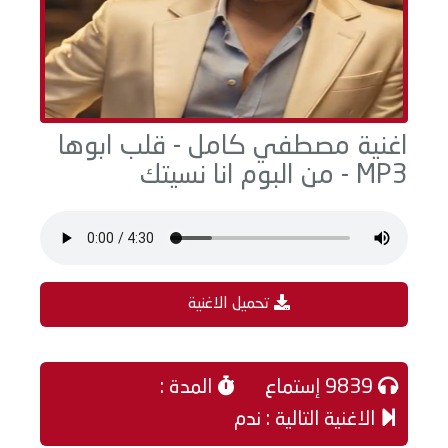
اغنية مصطفي كامل - قلب ابوها
MP3 - من البوم انا نسيتك
تحميل الاغنية
9839 إستماع
المدة :
الاغنية التالية : ندم