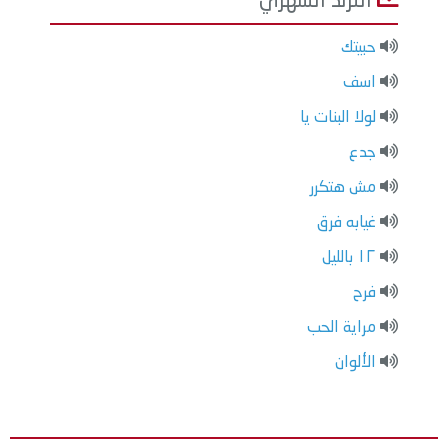
الترند الشهري
حبيتك
اسف
لولا البنات يا
جدع
مش هتكرر
غيابه فرق
١٢ بالليل
فرح
مراية الحب
الألوان