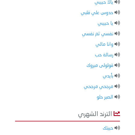
يالا حبيبي
حدوس علي قلبي
يا حبيبي
نفسي ثم نفسي
وانا مالي
رسالة حب
قولولى مبروك
بأيدي
مرجحي مرجحي
الصبر حلو
الترند الشهري
حبيتك