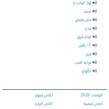
لولا البنات يا
اسف
مش هتكرر
جدع
غيابه فرق
١٢ بالليل
فرح
مراية الحب
الألوان
البومات 2026
اغاني سبوع
اغاني شعبية
اغاني افراح