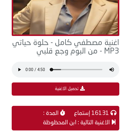
اغنية مصطفي كامل - حلوة حياتي
MP3 - من البوم وجع قلبي
تحميل الاغنية
16131 إستماع
المدة :
الاغنية التالية : ابن المحظوظة