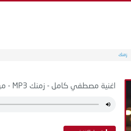
زمنك
اغنية مصطفي كامل - زمنك MP3 - من البوم حكايتي انا