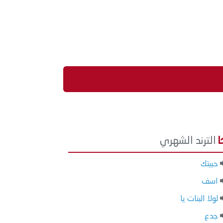
الترند الشهري
حبيتك
اسف
لولا البنات يا
جدع