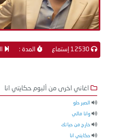
12530 إستماع
المدة :
ال
اغاني اخرى من ألبوم حكايتي انا
الصبر حلو
وانا مالي
خارج من حياتك
حكايتي انا