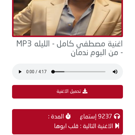
اغنية مصطفي كامل - الليله MP3
- من البوم ندمان
تحميل الاغنية
9237 إستماع
المدة :
الاغنية التالية : قلب ابوها