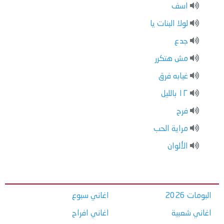
اسف
لولا البنات يا
جدع
مش هتكرر
غيابه فرق
١٢ بالليل
فرح
مراية الحب
الألوان
البومات 2026
اغاني سبوع
اغاني شعبية
اغاني افراح