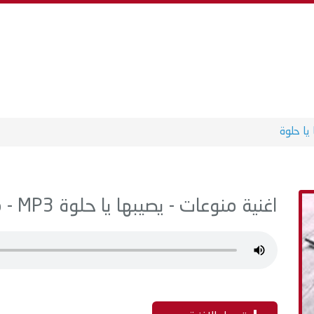
يا حلوة
اغنية منوعات - يصيبها يا حلوة MP3 - من البوم اغاني سبوع المولود