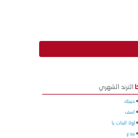
الترند الشهري
حبيتك
اسف
لولا البنات يا
جدع