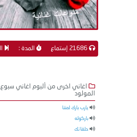
21686 إستماع
المدة :
ال
اغاني اخرى من ألبوم اغاني سبوع
المولود
يارب بارك لمتنا
باركوله
حلقاتك